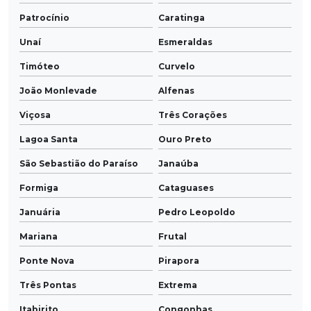
Patrocínio
Caratinga
Unaí
Esmeraldas
Timóteo
Curvelo
João Monlevade
Alfenas
Viçosa
Três Corações
Lagoa Santa
Ouro Preto
São Sebastião do Paraíso
Janaúba
Formiga
Cataguases
Januária
Pedro Leopoldo
Mariana
Frutal
Ponte Nova
Pirapora
Três Pontas
Extrema
Itabirito
Congonhas