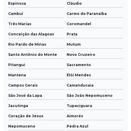
Espinosa
Cláudio
Cambuí
Carmo do Paranaíba
Três Marias
Coromandel
Conceição das Alagoas
Prata
Rio Pardo de Minas
Mutum
Santo Antônio do Monte
Novo Cruzeiro
Pitangui
Sacramento
Mantena
Elói Mendes
Campos Gerais
Camanducaia
São José da Lapa
São João Nepomuceno
Jacutinga
Tupaciguara
Coração de Jesus
Aimorés
Nepomuceno
Pedra Azul