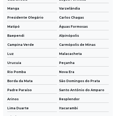
Manga
Varzelândia
Presidente Olegário
Carlos Chagas
Matipó
Águas Formosas
Baependi
Alpinópolis
Campina Verde
Carmópolis de Minas
Luz
Malacacheta
Urucuia
Peçanha
Rio Pomba
Nova Era
Borda da Mata
São Domingos do Prata
Padre Paraíso
Santo Antônio do Amparo
Arinos
Resplendor
Lima Duarte
Itacarambi