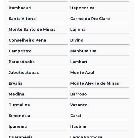
Itambacuri
Itapecerica
Santa Vitória
Carmo do Rio Claro
Monte Santo de Minas
Lajinha
Conselheiro Pena
Divino
Campestre
Manhumirim
Paraisópolis
Lambari
Jaboticatubas
Monte Azul
Ervália
Monte Alegre de Minas
Medina
Barroso
Turmalina
Vazante
Simonésia
Caraí
Ipanema
Itaobim
Guaranésia
Lagoa Formosa