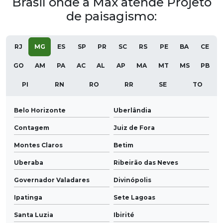
Brasil onde a Max atende Projeto
de paisagismo:
RJ
MG
ES
SP
PR
SC
RS
PE
BA
CE
GO
AM
PA
AC
AL
AP
MA
MT
MS
PB
PI
RN
RO
RR
SE
TO
Belo Horizonte
Uberlândia
Contagem
Juiz de Fora
Montes Claros
Betim
Uberaba
Ribeirão das Neves
Governador Valadares
Divinópolis
Ipatinga
Sete Lagoas
Santa Luzia
Ibirité