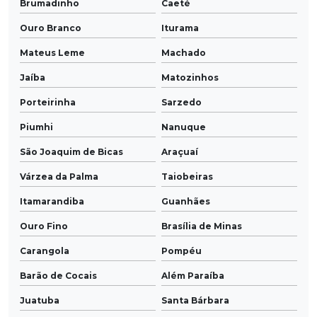
Brumadinho
Caeté
Ouro Branco
Iturama
Mateus Leme
Machado
Jaíba
Matozinhos
Porteirinha
Sarzedo
Piumhi
Nanuque
São Joaquim de Bicas
Araçuaí
Várzea da Palma
Taiobeiras
Itamarandiba
Guanhães
Ouro Fino
Brasília de Minas
Carangola
Pompéu
Barão de Cocais
Além Paraíba
Juatuba
Santa Bárbara