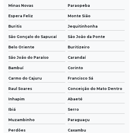
Minas Novas
Paraopeba
Espera Feliz
Monte Sião
Buritis
Jequitinhonha
São Gonçalo do Sapucaí
São João da Ponte
Belo Oriente
Buritizeiro
São João do Paraíso
Carandaí
Bambuí
Corinto
Carmo do Cajuru
Francisco Sá
Raul Soares
Conceição do Mato Dentro
Inhapim
Abaeté
Ibiá
Serro
Muzambinho
Paraguaçu
Perdões
Caxambu