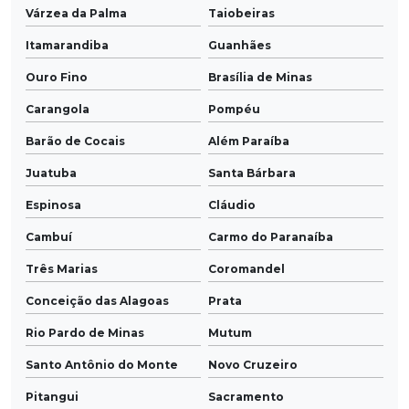
Várzea da Palma
Taiobeiras
Itamarandiba
Guanhães
Ouro Fino
Brasília de Minas
Carangola
Pompéu
Barão de Cocais
Além Paraíba
Juatuba
Santa Bárbara
Espinosa
Cláudio
Cambuí
Carmo do Paranaíba
Três Marias
Coromandel
Conceição das Alagoas
Prata
Rio Pardo de Minas
Mutum
Santo Antônio do Monte
Novo Cruzeiro
Pitangui
Sacramento