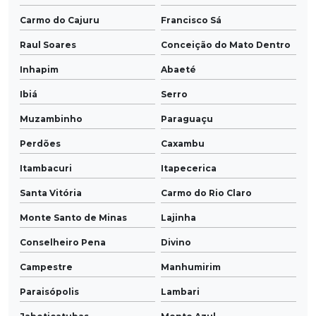
Carmo do Cajuru
Francisco Sá
Raul Soares
Conceição do Mato Dentro
Inhapim
Abaeté
Ibiá
Serro
Muzambinho
Paraguaçu
Perdões
Caxambu
Itambacuri
Itapecerica
Santa Vitória
Carmo do Rio Claro
Monte Santo de Minas
Lajinha
Conselheiro Pena
Divino
Campestre
Manhumirim
Paraisópolis
Lambari