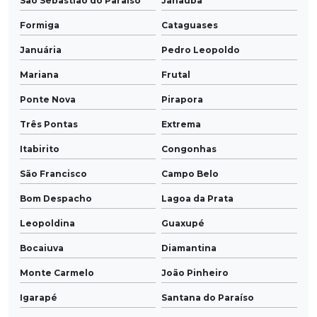
São Sebastião do Paraíso
Janaúba
Formiga
Cataguases
Januária
Pedro Leopoldo
Mariana
Frutal
Ponte Nova
Pirapora
Três Pontas
Extrema
Itabirito
Congonhas
São Francisco
Campo Belo
Bom Despacho
Lagoa da Prata
Leopoldina
Guaxupé
Bocaiuva
Diamantina
Monte Carmelo
João Pinheiro
Igarapé
Santana do Paraíso