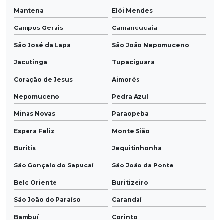
Mantena
Elói Mendes
Campos Gerais
Camanducaia
São José da Lapa
São João Nepomuceno
Jacutinga
Tupaciguara
Coração de Jesus
Aimorés
Nepomuceno
Pedra Azul
Minas Novas
Paraopeba
Espera Feliz
Monte Sião
Buritis
Jequitinhonha
São Gonçalo do Sapucaí
São João da Ponte
Belo Oriente
Buritizeiro
São João do Paraíso
Carandaí
Bambuí
Corinto