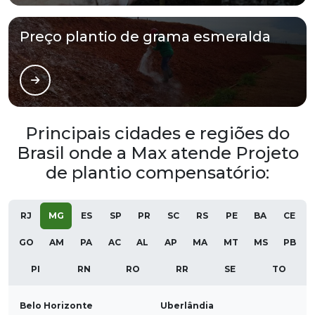
Preço plantio de grama esmeralda
Principais cidades e regiões do
Brasil onde a Max atende Projeto
de plantio compensatório:
RJ
MG
ES
SP
PR
SC
RS
PE
BA
CE
GO
AM
PA
AC
AL
AP
MA
MT
MS
PB
PI
RN
RO
RR
SE
TO
Belo Horizonte
Uberlândia