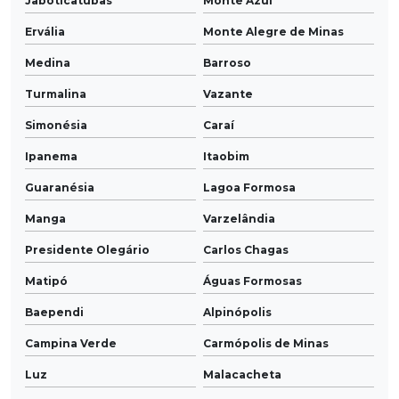
Jaboticatubas
Monte Azul
Ervália
Monte Alegre de Minas
Medina
Barroso
Turmalina
Vazante
Simonésia
Caraí
Ipanema
Itaobim
Guaranésia
Lagoa Formosa
Manga
Varzelândia
Presidente Olegário
Carlos Chagas
Matipó
Águas Formosas
Baependi
Alpinópolis
Campina Verde
Carmópolis de Minas
Luz
Malacacheta