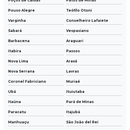
Poços de Caldas
Patos de Minas
Pouso Alegre
Teófilo Otoni
Varginha
Conselheiro Lafaiete
Sabará
Vespasiano
Barbacena
Araguari
Itabira
Passos
Nova Lima
Araxá
Nova Serrana
Lavras
Coronel Fabriciano
Muriaé
Ubá
Ituiutaba
Itaúna
Pará de Minas
Paracatu
Itajubá
Manhuaçu
São João del Rei