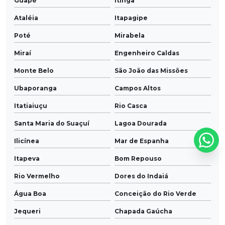
Guapé
Itinga
Ataléia
Itapagipe
Poté
Mirabela
Miraí
Engenheiro Caldas
Monte Belo
São João das Missões
Ubaporanga
Campos Altos
Itatiaiuçu
Rio Casca
Santa Maria do Suaçuí
Lagoa Dourada
Ilicínea
Mar de Espanha
Itapeva
Bom Repouso
Rio Vermelho
Dores do Indaiá
Água Boa
Conceição do Rio Verde
Jequeri
Chapada Gaúcha