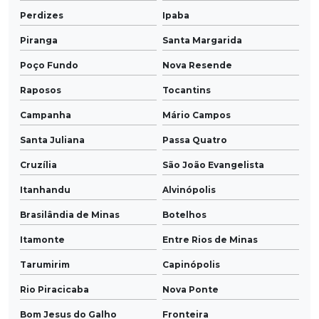
Perdizes
Ipaba
Piranga
Santa Margarida
Poço Fundo
Nova Resende
Raposos
Tocantins
Campanha
Mário Campos
Santa Juliana
Passa Quatro
Cruzília
São João Evangelista
Itanhandu
Alvinópolis
Brasilândia de Minas
Botelhos
Itamonte
Entre Rios de Minas
Tarumirim
Capinópolis
Rio Piracicaba
Nova Ponte
Bom Jesus do Galho
Fronteira