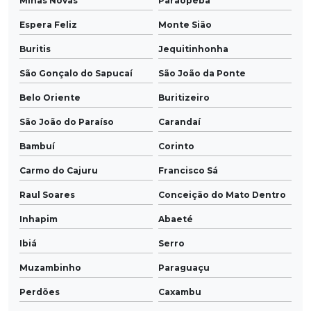
Minas Novas
Paraopeba
Espera Feliz
Monte Sião
Buritis
Jequitinhonha
São Gonçalo do Sapucaí
São João da Ponte
Belo Oriente
Buritizeiro
São João do Paraíso
Carandaí
Bambuí
Corinto
Carmo do Cajuru
Francisco Sá
Raul Soares
Conceição do Mato Dentro
Inhapim
Abaeté
Ibiá
Serro
Muzambinho
Paraguaçu
Perdões
Caxambu