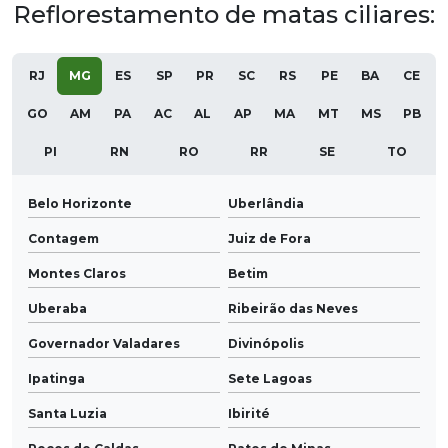
Reflorestamento de matas ciliares:
RJ
MG
ES
SP
PR
SC
RS
PE
BA
CE
GO
AM
PA
AC
AL
AP
MA
MT
MS
PB
PI
RN
RO
RR
SE
TO
Belo Horizonte
Uberlândia
Contagem
Juiz de Fora
Montes Claros
Betim
Uberaba
Ribeirão das Neves
Governador Valadares
Divinópolis
Ipatinga
Sete Lagoas
Santa Luzia
Ibirité