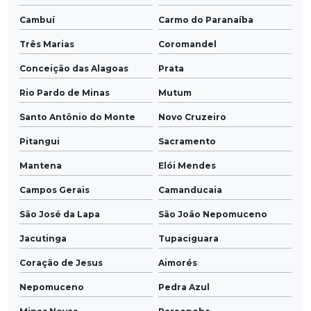
Cambuí
Carmo do Paranaíba
Três Marias
Coromandel
Conceição das Alagoas
Prata
Rio Pardo de Minas
Mutum
Santo Antônio do Monte
Novo Cruzeiro
Pitangui
Sacramento
Mantena
Elói Mendes
Campos Gerais
Camanducaia
São José da Lapa
São João Nepomuceno
Jacutinga
Tupaciguara
Coração de Jesus
Aimorés
Nepomuceno
Pedra Azul