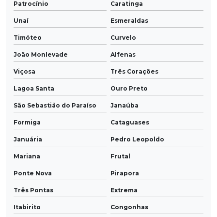
Patrocínio
Caratinga
Unaí
Esmeraldas
Timóteo
Curvelo
João Monlevade
Alfenas
Viçosa
Três Corações
Lagoa Santa
Ouro Preto
São Sebastião do Paraíso
Janaúba
Formiga
Cataguases
Januária
Pedro Leopoldo
Mariana
Frutal
Ponte Nova
Pirapora
Três Pontas
Extrema
Itabirito
Congonhas