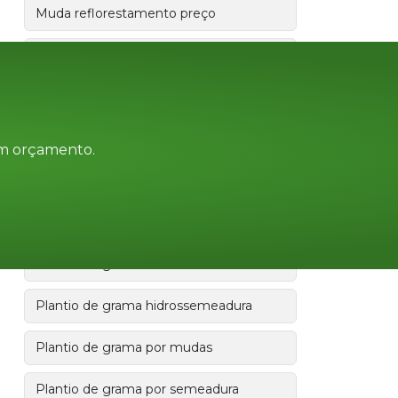
Muda reflorestamento preço
Plantio compensatório
Plantio compensatório ibama
Plantio de árvores nativas
 um orçamento.
Plantio de grama
Plantio de grama em placas
Plantio de grama em talude
Plantio de grama hidrossemeadura
Plantio de grama por mudas
Plantio de grama por semeadura