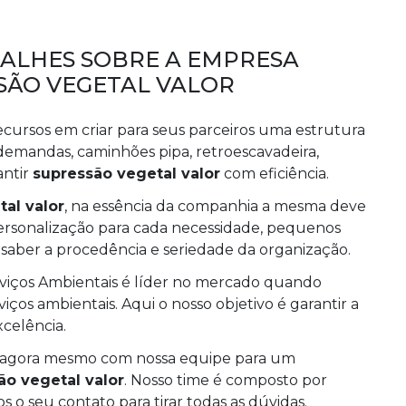
TALHES SOBRE A EMPRESA
SSÃO VEGETAL VALOR
ecursos em criar para seus parceiros uma estrutura
 demandas, caminhões pipa, retroescavadeira,
antir
supressão vegetal valor
com eficiência.
al valor
, na essência da companhia a mesma deve
personalização para cada necessidade, pequenos
saber a procedência e seriedade da organização.
erviços Ambientais é líder no mercado quando
os ambientais. Aqui o nosso objetivo é garantir a
xcelência.
o agora mesmo com nossa equipe para um
ão vegetal valor
. Nosso time é composto por
 o seu contato para tirar todas as dúvidas.