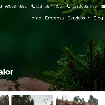
hatsApp:
Telefone:
Telefone:
38) 99859-4692
(38) 3614-1103
(65) 3685-1175
Home
Empresa
Serviços
Blog
alor
r