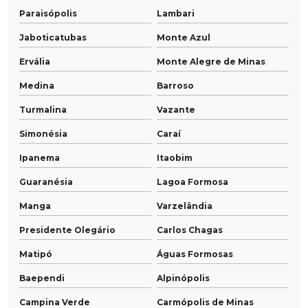
Paraisópolis
Lambari
Jaboticatubas
Monte Azul
Ervália
Monte Alegre de Minas
Medina
Barroso
Turmalina
Vazante
Simonésia
Caraí
Ipanema
Itaobim
Guaranésia
Lagoa Formosa
Manga
Varzelândia
Presidente Olegário
Carlos Chagas
Matipó
Águas Formosas
Baependi
Alpinópolis
Campina Verde
Carmópolis de Minas