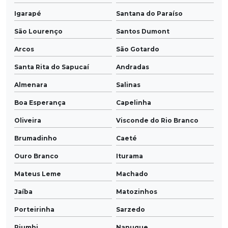
Igarapé
Santana do Paraíso
São Lourenço
Santos Dumont
Arcos
São Gotardo
Santa Rita do Sapucaí
Andradas
Almenara
Salinas
Boa Esperança
Capelinha
Oliveira
Visconde do Rio Branco
Brumadinho
Caeté
Ouro Branco
Iturama
Mateus Leme
Machado
Jaíba
Matozinhos
Porteirinha
Sarzedo
Piumhi
Nanuque