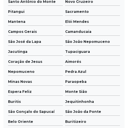
Santo Antônio do Monte
Novo Cruzeiro
Pitangui
Sacramento
Mantena
Elói Mendes
Campos Gerais
Camanducaia
São José da Lapa
São João Nepomuceno
Jacutinga
Tupaciguara
Coração de Jesus
Aimorés
Nepomuceno
Pedra Azul
Minas Novas
Paraopeba
Espera Feliz
Monte Sião
Buritis
Jequitinhonha
São Gonçalo do Sapucaí
São João da Ponte
Belo Oriente
Buritizeiro