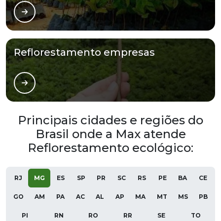
Reflorestamento empresas
Principais cidades e regiões do
Brasil onde a Max atende
Reflorestamento ecológico:
RJ
MG
ES
SP
PR
SC
RS
PE
BA
CE
GO
AM
PA
AC
AL
AP
MA
MT
MS
PB
PI
RN
RO
RR
SE
TO