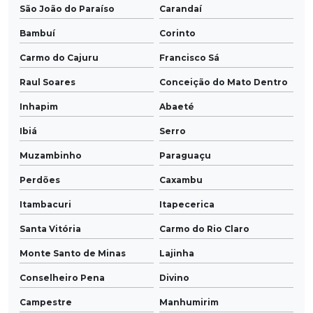
São João do Paraíso
Carandaí
Bambuí
Corinto
Carmo do Cajuru
Francisco Sá
Raul Soares
Conceição do Mato Dentro
Inhapim
Abaeté
Ibiá
Serro
Muzambinho
Paraguaçu
Perdões
Caxambu
Itambacuri
Itapecerica
Santa Vitória
Carmo do Rio Claro
Monte Santo de Minas
Lajinha
Conselheiro Pena
Divino
Campestre
Manhumirim