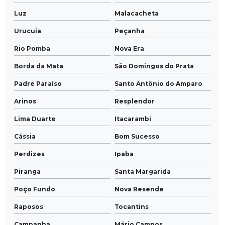
Luz
Malacacheta
Urucuia
Peçanha
Rio Pomba
Nova Era
Borda da Mata
São Domingos do Prata
Padre Paraíso
Santo Antônio do Amparo
Arinos
Resplendor
Lima Duarte
Itacarambi
Cássia
Bom Sucesso
Perdizes
Ipaba
Piranga
Santa Margarida
Poço Fundo
Nova Resende
Raposos
Tocantins
Campanha
Mário Campos