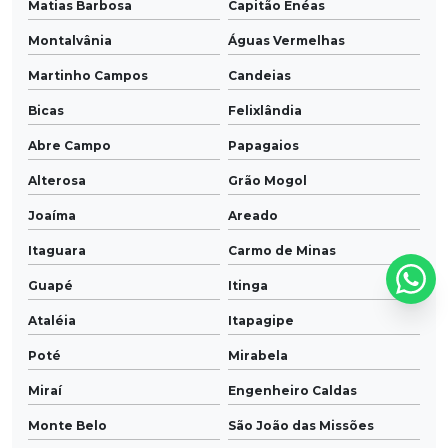
Matias Barbosa
Capitão Enéas
Montalvânia
Águas Vermelhas
Martinho Campos
Candeias
Bicas
Felixlândia
Abre Campo
Papagaios
Alterosa
Grão Mogol
Joaíma
Areado
Itaguara
Carmo de Minas
Guapé
Itinga
Ataléia
Itapagipe
Poté
Mirabela
Miraí
Engenheiro Caldas
Monte Belo
São João das Missões