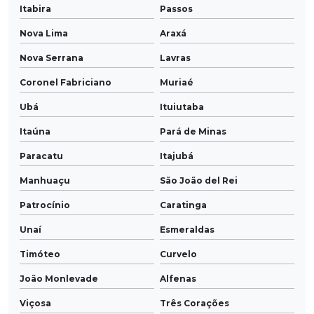
Itabira
Passos
Nova Lima
Araxá
Nova Serrana
Lavras
Coronel Fabriciano
Muriaé
Ubá
Ituiutaba
Itaúna
Pará de Minas
Paracatu
Itajubá
Manhuaçu
São João del Rei
Patrocínio
Caratinga
Unaí
Esmeraldas
Timóteo
Curvelo
João Monlevade
Alfenas
Viçosa
Três Corações