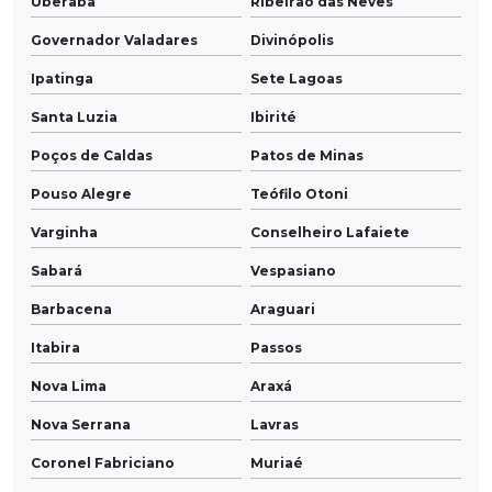
Uberaba
Ribeirão das Neves
Governador Valadares
Divinópolis
Ipatinga
Sete Lagoas
Santa Luzia
Ibirité
Poços de Caldas
Patos de Minas
Pouso Alegre
Teófilo Otoni
Varginha
Conselheiro Lafaiete
Sabará
Vespasiano
Barbacena
Araguari
Itabira
Passos
Nova Lima
Araxá
Nova Serrana
Lavras
Coronel Fabriciano
Muriaé