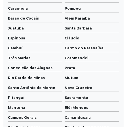
Carangola
Pompéu
Barão de Cocais
Além Paraíba
Juatuba
Santa Bárbara
Espinosa
Cláudio
Cambuí
Carmo do Paranaíba
Três Marias
Coromandel
Conceição das Alagoas
Prata
Rio Pardo de Minas
Mutum
Santo Antônio do Monte
Novo Cruzeiro
Pitangui
Sacramento
Mantena
Elói Mendes
Campos Gerais
Camanducaia