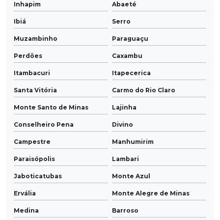
Inhapim
Abaeté
Ibiá
Serro
Muzambinho
Paraguaçu
Perdões
Caxambu
Itambacuri
Itapecerica
Santa Vitória
Carmo do Rio Claro
Monte Santo de Minas
Lajinha
Conselheiro Pena
Divino
Campestre
Manhumirim
Paraisópolis
Lambari
Jaboticatubas
Monte Azul
Ervália
Monte Alegre de Minas
Medina
Barroso