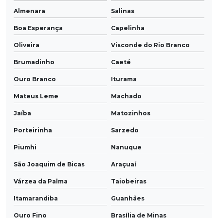
Almenara
Salinas
Boa Esperança
Capelinha
Oliveira
Visconde do Rio Branco
Brumadinho
Caeté
Ouro Branco
Iturama
Mateus Leme
Machado
Jaíba
Matozinhos
Porteirinha
Sarzedo
Piumhi
Nanuque
São Joaquim de Bicas
Araçuaí
Várzea da Palma
Taiobeiras
Itamarandiba
Guanhães
Ouro Fino
Brasília de Minas