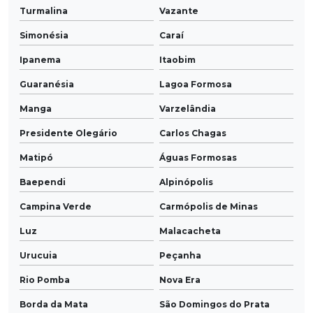
Turmalina
Vazante
Simonésia
Caraí
Ipanema
Itaobim
Guaranésia
Lagoa Formosa
Manga
Varzelândia
Presidente Olegário
Carlos Chagas
Matipó
Águas Formosas
Baependi
Alpinópolis
Campina Verde
Carmópolis de Minas
Luz
Malacacheta
Urucuia
Peçanha
Rio Pomba
Nova Era
Borda da Mata
São Domingos do Prata