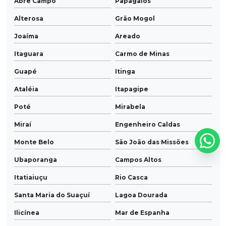
Abre Campo
Papagaios
Alterosa
Grão Mogol
Joaíma
Areado
Itaguara
Carmo de Minas
Guapé
Itinga
Ataléia
Itapagipe
Poté
Mirabela
Miraí
Engenheiro Caldas
Monte Belo
São João das Missões
Ubaporanga
Campos Altos
Itatiaiuçu
Rio Casca
Santa Maria do Suaçuí
Lagoa Dourada
Ilicínea
Mar de Espanha