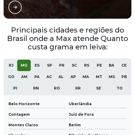
Principais cidades e regiões do
Brasil onde a Max atende Quanto
custa grama em leiva:
RJ
MG
ES
SP
PR
SC
RS
PE
BA
CE
GO
AM
PA
AC
AL
AP
MA
MT
MS
PB
PI
RN
RO
RR
SE
TO
Belo Horizonte
Uberlândia
Contagem
Juiz de Fora
Montes Claros
Betim