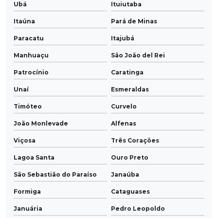
Ubá
Ituiutaba
Itaúna
Pará de Minas
Paracatu
Itajubá
Manhuaçu
São João del Rei
Patrocínio
Caratinga
Unaí
Esmeraldas
Timóteo
Curvelo
João Monlevade
Alfenas
Viçosa
Três Corações
Lagoa Santa
Ouro Preto
São Sebastião do Paraíso
Janaúba
Formiga
Cataguases
Januária
Pedro Leopoldo