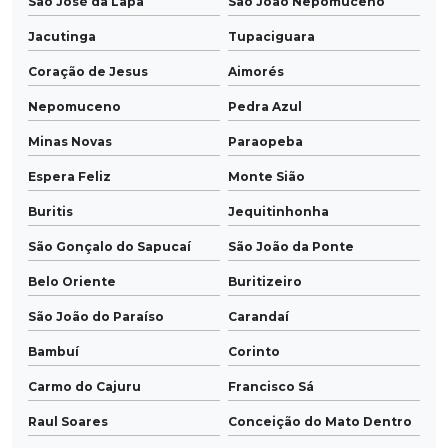
São José da Lapa
São João Nepomuceno
Jacutinga
Tupaciguara
Coração de Jesus
Aimorés
Nepomuceno
Pedra Azul
Minas Novas
Paraopeba
Espera Feliz
Monte Sião
Buritis
Jequitinhonha
São Gonçalo do Sapucaí
São João da Ponte
Belo Oriente
Buritizeiro
São João do Paraíso
Carandaí
Bambuí
Corinto
Carmo do Cajuru
Francisco Sá
Raul Soares
Conceição do Mato Dentro